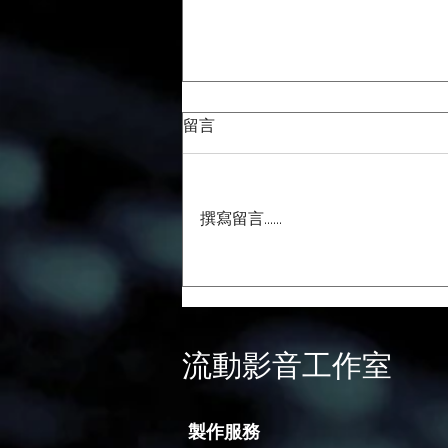
留言
撰寫留言......
籌備大型跨國論壇？如何選擇
專業國際會議同傳解決方案
​流動影音工作室
製作服務