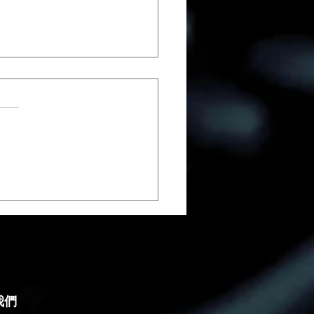
視慳錢攻略：7天周租比
平好多！企業展覽必睇
我們