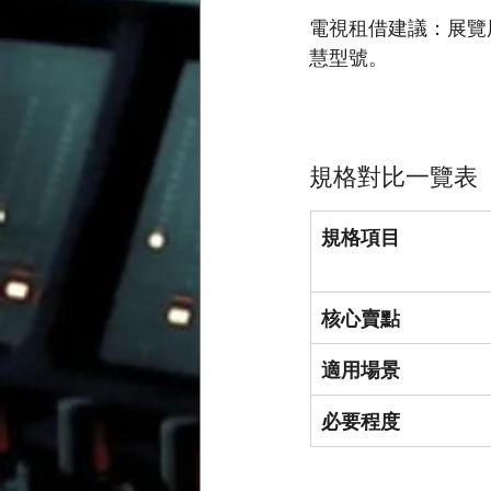
電視租借建議：展覽用途建
慧型號。
規格對比一覽表
規格項目
核心賣點
適用場景
必要程度