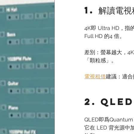
1. 解讀電
4K即 Ultra HD，
Full HD 的4 倍。
差別：螢幕越大，4K
「顆粒感」。
電視租借
建議：適合播
2. QLE
QLED即爲Quantu
它在 LED 背光源