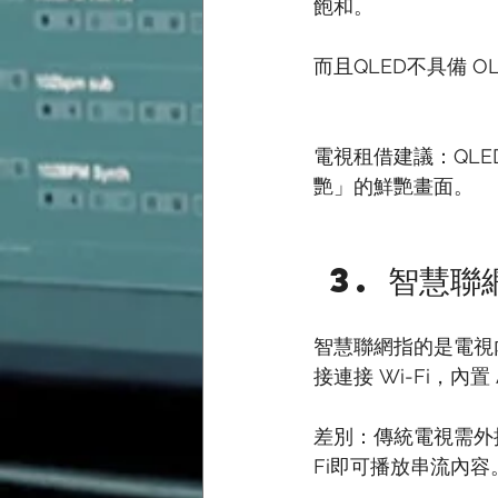
飽和。
而且QLED不具備 O
電視租借建議：QLE
艷」的鮮艷畫面。
 3. 智慧
智慧聯網指的是電視內置操作
接連接 Wi-Fi，內置 
差別：傳統電視需外接筆
Fi即可播放串流內容