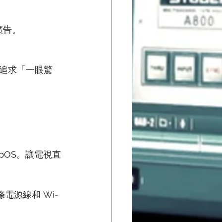
廣告。
你追求「一眼驚
WebOS。讓電視直
。
條電源線和 Wi-