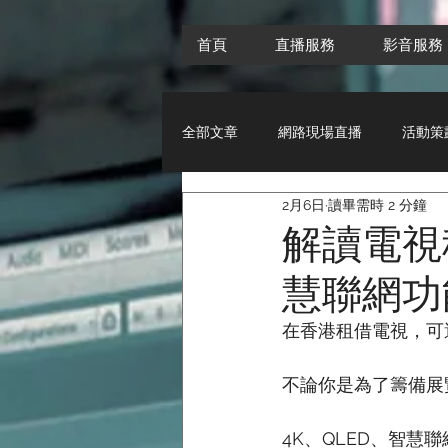
首頁
直播服務
影音服務
全部文章
網路現場直播
活動策
2月6日
讀畢需時 2 分鐘
音響租賃使用與保養方法
解讀電視
慧聯網功
在香港租借電視，可
不論你是為了籌備展
4K、QLED、智