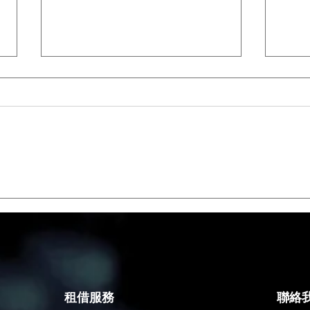
同聲傳譯設備租賃：為何國際
租電
會議首選數位紅外線傳輸系
日租
統？
租借服務
聯絡