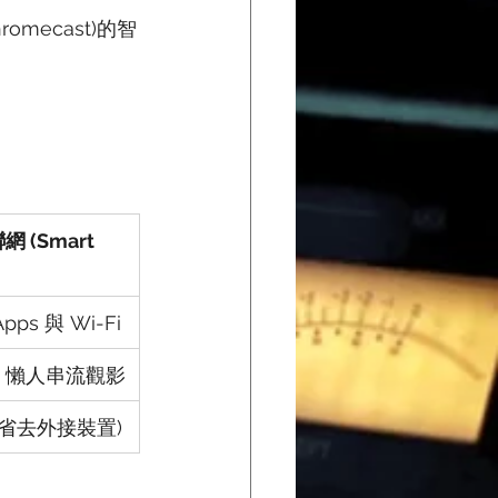
omecast)的智
 (Smart 
pps 與 Wi-Fi 
、懶人串流觀影
(省去外接裝置)