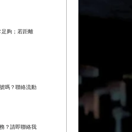
非常足夠；若距離
號嗎？聯絡流動
務？請即聯絡我