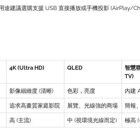
議選購支援 USB 直接播放或手機投影 (AirPlay/Chr
4K (Ultra HD)
QLED
智慧聯網
TV)
影像細緻度 (清晰)
色彩，亮度
內建 A
追求高畫質家庭影院
展覽、光線強的商場
簡報
高 (主流)
中 (視環境光線而定)
極高 