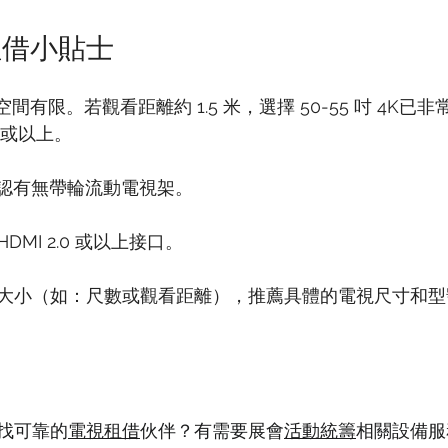
租借小貼士
空間有限。若觀看距離約 1.5 米，選擇 50-55 吋 4K已
 吋或以上。
確認有無帶輪流動電視架。
*HDMI 2.0 或以上接口。
大小（如：尺數或觀看距離），推薦具體的電視尺寸和型
找可靠的
電視租借
伙伴？有需要展會
活動統籌
相關設備服