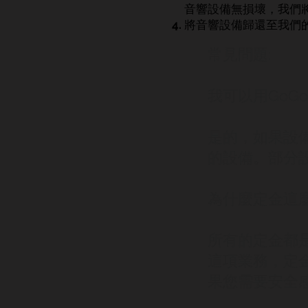
音響設備無損壞，我們
將音響設備歸還至我們
常見問題:
我可以用GoG
是的，如果設備
的設備。部分
為什麼定金這
所有的定金都
這項業務，定
果您需要安全