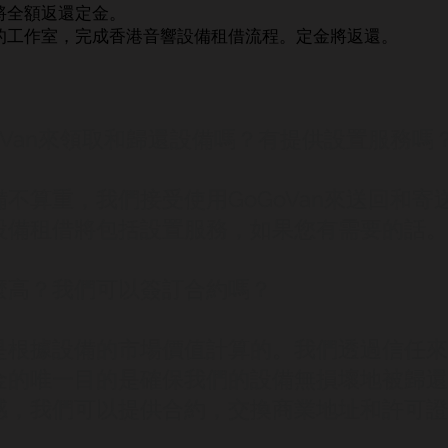
將全額返還定金。
的工作室，完成香港音響設備租借流程。定金將返還。
oVan來領取和歸還設備嗎？有提供設置服務嗎
不算重，我們接受使用GoGoVan來送回和寄
設備租借將包括設置服務，如果您有需要的話。
麼高？我們可以簽訂合約嗎？
是根據設備的市場價值計算的。我們透過信任來
金的唯一目的是確保我們的設備無損壞地被歸還
感，我們可以提供合約，交換商業地址和許可證