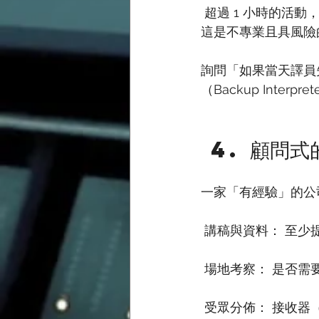
 超過 1 小時的活動
這是不專業且具風險
詢問「如果當天譯員
（Backup Inter
 4. 顧
一家「有經驗」的公
 講稿與資料： 至少
 場地考察： 是否
 受眾分佈： 接收器（Headsets）的數量預算，以及是否需要多頻道（例如同時提供廣東話、