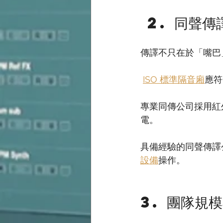
 2. 同聲
傳譯不只在於「嘴巴
ISO 標準隔音廂
應符
專業同傳公司採用紅外
電。
具備經驗的同聲傳譯
設備
操作。
3. 團隊規