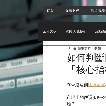
首頁
直播服務
影音服務
全部文章
網路現場直播
活動策
3月9日
讀畢需時 3 分鐘
音響租賃使用與保養方法
如何判斷
「核心指
在香港這個
國際會展
市場上的傳譯服務公
驗？