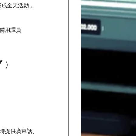
人完成全天活動，
備用譯員
y）