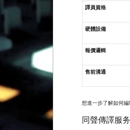
譯員資格
硬體設備
報價邏輯
售前溝通
想進一步了解如何編
同聲傳譯服务