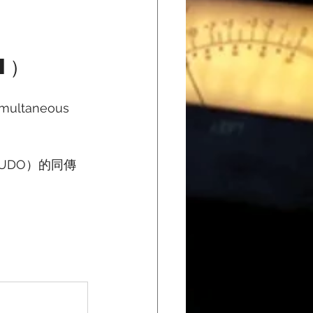
I）
multaneous 
。