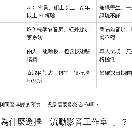
AIIC 會員、碩士以上、5 年
兼職學生、一
以上 SI 經驗
經驗不詳
ISO 標準隔音房、紅外線加
簡易隔音屏、
密系統
號不穩
兩人一組輪換、包含技術駐
單人全場、無
場費
格極低
索取術語表、PPT、進行場
僅確認日期時
地測試
制同聲傳譯的預算，或是需要聯絡合作嗎？  
為什麼選擇「流動影音工作室 」？