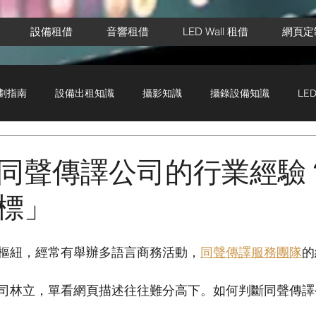
設備租借
音響租借
LED Wall 租借
網頁定
劃指南
設備出租知識
攝影知識
攝錄設備知識
LE
同聲傳譯公司的行業經驗
標」
樞紐，經常有舉辦多語言商務活動，
同聲傳譯服務團隊
的
司林立，單看網頁描述往往難分高下。如何判斷同聲傳譯