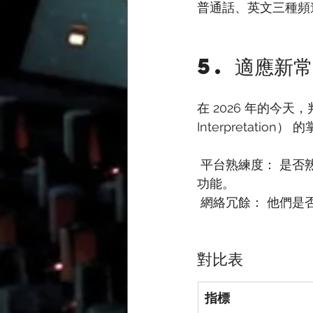
普通話、英文三種頻
5. 適應新
在 2026 年的今
Interpretation）
 平台熟練度： 是否熟悉 Zoom, Webex, 或專門的 RSI 平台（如 Interprefy, KUDO）的同傳
功能。
 網絡冗餘： 他們
對比表
指標