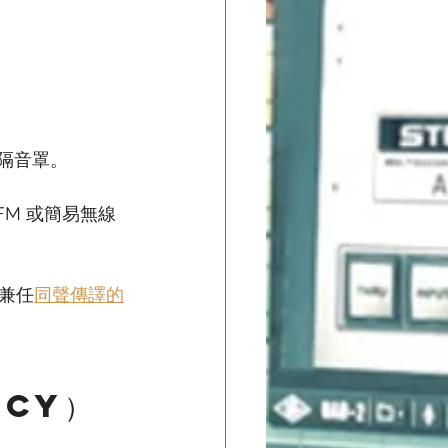
的隔音罩。
FM 或簡易無線
兼任
同聲傳譯的
ncy）