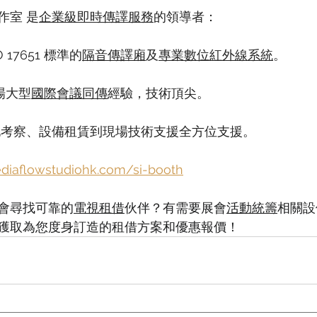
作室 是
企業級即時傳譯服務
的領導者：
 17651 標準的
隔音傳譯廂
及
專業數位紅外線系統
。
場大型
國際會議同傳
經驗，技術頂尖。
場地考察、設備租賃到現場技術支援全方位支援。
ediaflowstudiohk.com/si-booth
會尋找可靠的
電視租借
伙伴？有需要展會
活動統籌
相關設
獲取為您度身訂造的租借方案和優惠報價！