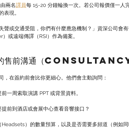
，由兩名
譯員
每 15-20 分鐘輪換一次。若公司報價僅一
的表現。
失聲或交通受阻，你們有什麼應急機制？」資深公司會有
preter）或遠端傳譯（RSI）作為備案。
問式的售前溝通（Consultanc
司，在簽約前會比你更細心。他們會主動詢問：
提前一周索取演講 PPT 或背景資料。
需要提前到酒店或會展中心查看音響接口？