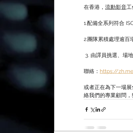
在香港，
流動影音
工
1.配備全系列符合 ISO
2.團隊累積處理逾百
 3. 由譯員挑選、
聯絡：
https://zh.m
或者正在為下一場展
絡我們的專業顧問，