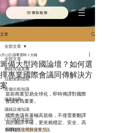
獲取報價
文章
全部文章
1月13日
讀畢需時 2 分鐘
全部文章
籌備大型跨國論壇？如何選
網路現場直播
擇專業國際會議同傳解決方
活動策劃指南
案
設備出租知識
當前商業贸易全球化，即時傳譯對國際
攝影知識
會議更爲重要。
攝錄設備知識
國際會議有著極高規格，不僅需要翻譯
LED墻租賃知識
員的翻譯準確，更依賴穩定、安全、高
保真的
同傳解決方案
。
音響租賃使用與保養方法