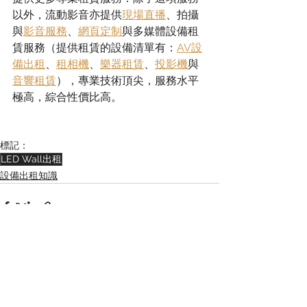
以外，流動影音亦提供
現場直播
、拍攝
與
影音服務
、
網頁定制
與多媒體設備租
賃服務（提供租賃的設備清單有：
AV設
備出租
、
租相機
、
樂器租賃
、
投影機
與
音響租賃
），專業技術頂尖，服務水平
極高，綜合性價比高。
標記：
LED Wall出租
設備出租知識
查看全部
相關文章