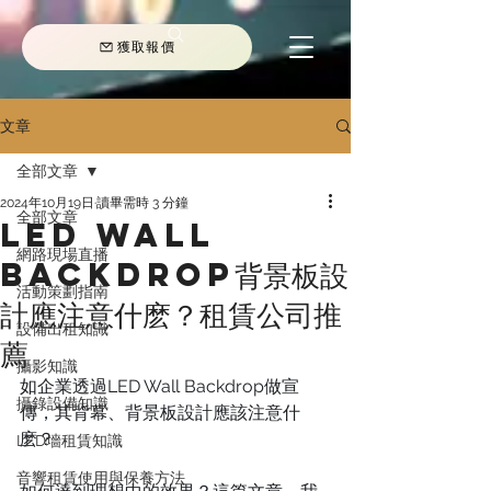
獲取報價
文章
全部文章
2024年10月19日
讀畢需時 3 分鐘
全部文章
LED Wall
網路現場直播
Backdrop背景板設
活動策劃指南
計應注意什麽？租賃公司推
設備出租知識
薦
攝影知識
如企業透過LED Wall Backdrop做宣
攝錄設備知識
傳，其背幕、背景板設計應該注意什
麽？
LED墻租賃知識
音響租賃使用與保養方法