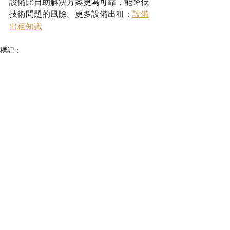
設備比自助解決方案更為可靠，能降低
技術問題的風險。更多設備出租：
設備
出租知識
標記：
香港展會設備租賃
電視租賃
香港舞臺音響
舞臺燈光音響
設備出租知識
查看全部
相關文章