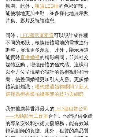
氛圍。此外，
租賃LED牆
的色彩鮮豔，
能使場地更加生動，並多樣化地展示照
片集、影片及祝福信息。
同時，
LED顯示屏租賃
可以設計成各種
不同的形狀，根據婚禮場地的需求進行
調整，展現更多創意。此外，顯示屏還
能實時
直播婚禮
的精彩瞬間，並與社交
媒體互動，增強婚禮的儀式感。這樣可
以全方位呈現精心設計的婚禮視頻和音
樂，使整個婚禮更加引人入勝。更多婚
禮策劃知識：
唔想錯過婚禮瞬間？新人
選擇婚禮專業拍攝團隊的技巧與細節
我們推薦與香港最大的
LED牆租賃公司
——流動影音工作室
合作。他們提供免費
的專業安裝和技術支援服務，能有效減
輕策劃師的負擔。此外，租賃的高品質