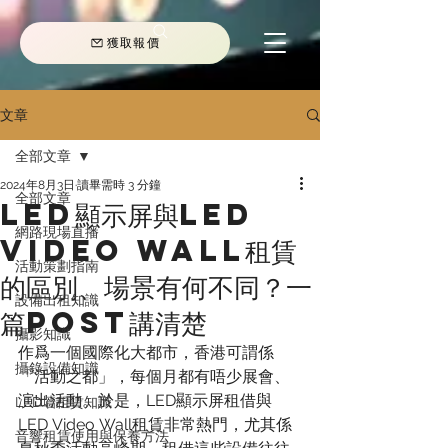
獲取報價
文章
全部文章
2024年8月3日
讀畢需時 3 分鐘
全部文章
LED顯示屏與LED
網路現場直播
Video Wall租賃
活動策劃指南
的區別、場景有何不同？一
設備出租知識
篇Post講清楚
攝影知識
作爲一個國際化大都市，香港可謂係
攝錄設備知識
「活動之都」，每個月都有唔少展會、
演出活動。於是，LED顯示屏租借與
LED墻租賃知識
LED Video Wall租賃非常熱門，尤其係
音響租賃使用與保養方法