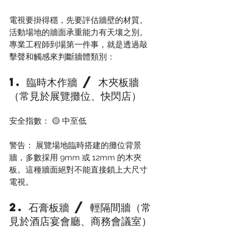
電視要掛得穩，先要評估牆壁的材質。
活動場地的牆面承重能力有天壤之別。
專業工程師到場第一件事，就是透過敲
擊聲和觸感來判斷牆體類別：
1. 臨時木作牆 / 木夾板牆
（常見於展覽攤位、快閃店）
安全指數： 🟡 中至低
警告： 展覽場地臨時搭建的攤位背景
牆，多數採用 9mm 或 12mm 的木夾
板。這種牆面絕對不能直接鎖上大尺寸
電視。
2. 石膏板牆 / 輕隔間牆（常
見於酒店宴會廳、商務會議室）