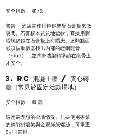
安全指數： 🔴 低
警告： 酒店常使用輕鋼架配石膏板來做
隔間。石膏板本質質地鬆軟，直接用膨
脹螺絲鎖在石膏板上有隱患。這類牆面
必須借助儀器找出內部的輕鋼龍骨
（Stud），並將掛墻架精準鎖在龍骨上
才安全。
3. RC 混凝土牆 / 實心磚
牆（常見於固定活動場地）
安全指數： 🟢 高
這是最理想的掛墻情況。只要使用專業
的鋼製掛墻架與金屬膨脹螺絲，可承重 
85 吋電視。