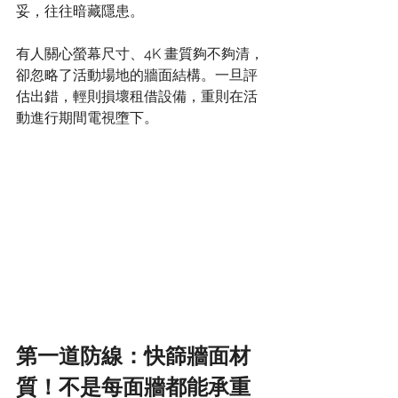
妥，往往暗藏隱患。
有人關心螢幕尺寸、4K 畫質夠不夠清，
卻忽略了活動場地的牆面結構。一旦評
估出錯，輕則損壞租借設備，重則在活
動進行期間電視墮下。
第一道防線：快篩牆面材
質！不是每面牆都能承重