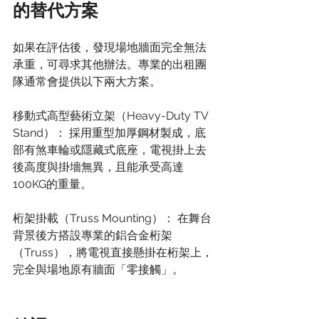
的替代方案
如果在評估後，發現場地牆面完全無法
承重，可尋求其他辦法。專業的出租團
隊通常會提供以下兩大方案。
移動式高型藝術立架（Heavy-Duty TV 
Stand）： 採用重型加厚鋼材製成，底
部有煞車輪或隱藏式底座，電視掛上去
後高度與掛墻無異，且能承受高達 
100KG的重量。
桁架掛載（Truss Mounting）： 在舞台
背景後方搭設專業的鋁合金桁架
（Truss），將電視直接懸掛在桁架上，
完全與場地原有牆面「零接觸」。