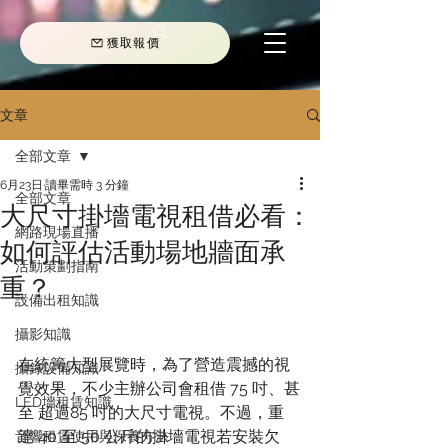
獲取報價
文章
全部文章
6月23日
讀畢需時 3 分鐘
全部文章
大尺寸掛墻電視租借必看：
網路現場直播
如何評估活動場地牆面承
活動策劃指南
重？
設備出租知識
攝影知識
在統籌大型展覽時，為了營造震撼的視
攝錄設備知識
覺效果，不少主辦公司會租借 75 吋、甚
LED墻租賃知識
至 超過85 吋的大尺寸電視。不過，重
達 40 至 50 公斤的掛墻電視若安裝欠
音響租賃使用與保養方法