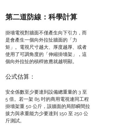
第二道防線：科學計算
掛墻電視對牆面不僅產生向下引力，而
是會產生一個向外拉扯牆面的「力
矩」。電視尺寸越大、厚度越厚、或者
使用了可調角度的「伸縮掛墻架」，這
個向外拉扯的槓桿效應就越明顯。
公式估算：
安全係數至少要達到設備總重量的 3 至 
5 倍。若一架 85 吋的商用電視連同工程
掛墻架重 50 公斤，該牆面的局部瞬間拉
拔力與承重能力少要達到 150 至 250 公
斤測試。