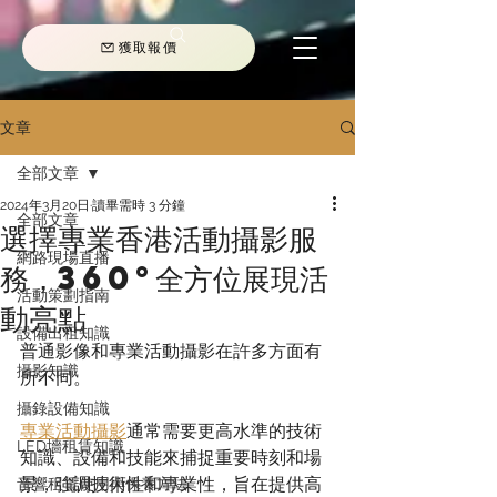
獲取報價
文章
全部文章
2024年3月20日
讀畢需時 3 分鐘
全部文章
選擇專業香港活動攝影服
網路現場直播
務，360°全方位展現活
活動策劃指南
動亮點
設備出租知識
普通影像和專業活動攝影在許多方面有
攝影知識
所不同。
攝錄設備知識
專業活動攝影
通常需要更高水準的技術
LED墻租賃知識
知識、設備和技能來捕捉重要時刻和場
景，強調技術性和專業性，旨在提供高
音響租賃使用與保養方法