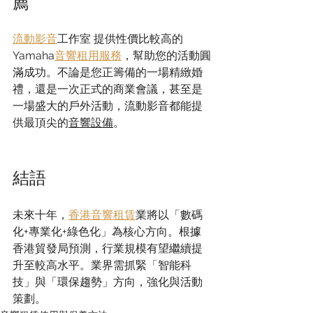
薦
流動影音
工作室 提供性價比較高的
Yamaha
音響租用服務
，幫助您的活動圓
滿成功。
不論是您正籌備的一場精緻婚
禮，還是一次正式的商業會議，甚至是
一場盛大的戶外活動，
流動影音
都能提
供最頂尖的
音響設備
。
結語
未來十年，
香港音響租賃
業將以「數碼
化+專業化+綠色化」為核心方向。根據
香港貿發局預測，行業規模有望繼續提
升至較高水平。業界需抓緊「智能科
技」與「環保趨勢」方向，強化與活動
策劃。