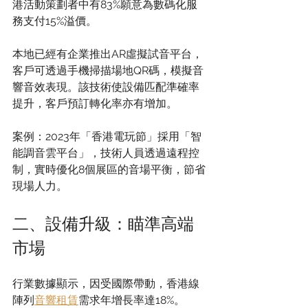
港活動策劃者中有83%願意為數碼化服
務支付15%溢價。
本地已經有企業推出AR虛擬試音平台，
客戶可透過手機掃描場地QR碼，模擬音
響音效表現。該技術使設備匹配準確率
提升，客戶預訂轉化率亦有增加。
案例：2023年「香港電玩節」採用「智
能調音雲平台」，技術人員透過遠程控
制，實時優化8個展區的音場平衡，節省
現場人力。
二、設備升級：瞄準高端
市場
行業數據顯示，因受國際帶動，香港線
陣列
音響租賃
需求年增長率達18%。