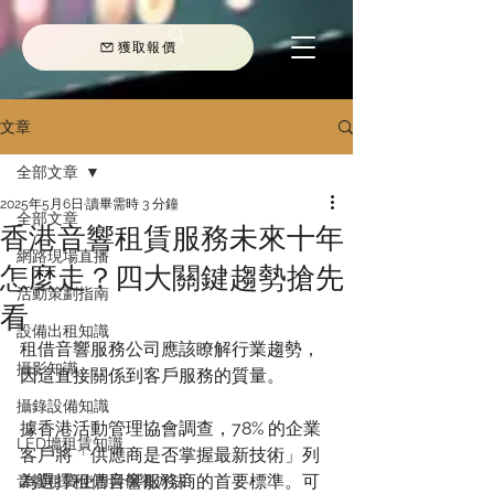
獲取報價
文章
全部文章
2025年5月6日
讀畢需時 3 分鐘
全部文章
香港音響租賃服務未來十年
網路現場直播
怎麼走？四大關鍵趨勢搶先
活動策劃指南
看
設備出租知識
租借音響服務公司應該瞭解行業趨勢，
攝影知識
因這直接關係到客戶服務的質量。
攝錄設備知識
據香港活動管理協會調查，78% 的企業
LED墻租賃知識
客戶將「供應商是否掌握最新技術」列
為選擇租借音響服務商的首要標準。可
音響租賃使用與保養方法