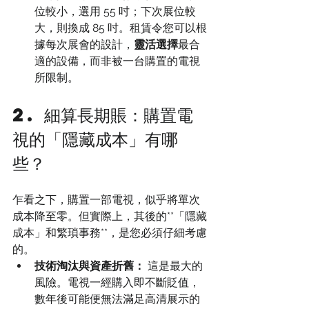
位較小，選用 55 吋；下次展位較
大，則換成 85 吋。租賃令您可以根
據每次展會的設計，
靈活選擇
最合
適的設備，而非被一台購置的電視
所限制。
2. 細算長期賬：購置電
視的「隱藏成本」有哪
些？
乍看之下，購置一部電視，似乎將單次
成本降至零。但實際上，其後的**「隱藏
成本」和繁瑣事務**，是您必須仔細考慮
的。
技術淘汰與資產折舊：
 這是最大的
風險。電視一經購入即不斷貶值，
數年後可能便無法滿足高清展示的