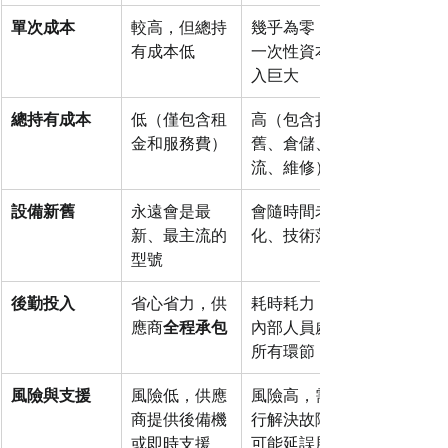
單次成本
較高，但總持
幾乎為零，但
有成本低
一次性資本投
入巨大
總持有成本
低（僅包含租
高（包含折
金和服務費）
舊、倉儲、物
流、維修）
設備新舊
永遠會是最
會隨時間老
新、最主流的
化、技術落後
型號
後勤投入
省心省力，供
耗時耗力，需
應商
全程承包
內部人員處理
所有環節
風險與支援
風險低，供應
風險高，需自
商提供後備機
行解決故障，
或即時支援
可能延誤展會