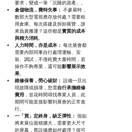
要求，變成一筆「沉睡的資產」。
倉儲物流，費時失事：
 不參展時，
數部大型電視應存放何處？需要租
用倉庫。每次搭建及拆卸展覽，誰
來負責搬運？這些都是
實質的成本
與精力消耗
。
人力時間，亦是成本：
 每次展會都
需要內部同事自行處理運輸、安
裝、調試，不僅耗費大量時間，若
操作不夠專業，還可能
影響展示效
果
。
維修保養，勞心破財：
 設備一旦出
現故障或損壞，您需
自行承擔維修
費用
，並花時間尋找專業人員，此
期間可能直接影響到展會的正常進
行。
一「買」定終身，缺乏彈性：
 假如
將來展位面積擴大，需要更大尺寸
的屏幕，舊設備應如何處理？很可