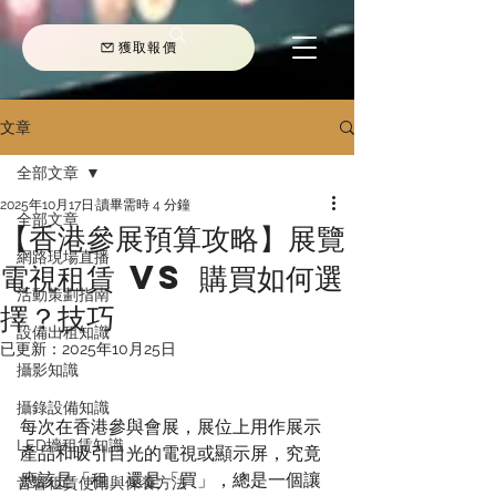
獲取報價
文章
全部文章
2025年10月17日
讀畢需時 4 分鐘
全部文章
【香港參展預算攻略】展覽
網路現場直播
電視租賃 VS 購買如何選
活動策劃指南
擇？技巧
設備出租知識
已更新：
2025年10月25日
攝影知識
攝錄設備知識
每次在香港參與會展，展位上用作展示
LED墻租賃知識
產品和吸引目光的電視或顯示屏，究竟
應該是「租」還是「買」，總是一個讓
音響租賃使用與保養方法