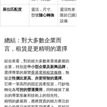
展位匹配度
靈活，尺寸、
靈活性差，受
型號
隨心轉換
限於已購置的
設備
總結：對大多數企業而
言，租賃是更精明的選擇
綜合來看，對於絕大多數來香港參展的
企業，特別是
中小型企業及新興品牌
，
選擇專業的展覽
香港電視租賃服務
，無
疑是
性價比更高、亦更明智的選擇
。
它將一筆高昂的固定資產投資，巧妙地
轉化為
可控的營運費用
，同時確保了展
台的專業形象和技術上的領先性。
精明的參展商，應將寶貴的精力專注於
核心的展品內容和客戶溝通上。至於設