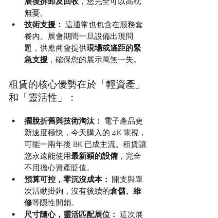
展後拆卸及回收
，您完全可以高枕
無憂。
技術支援：
 這通常也包含在服務套
餐內。展會期間一旦設備出現問
題，供應商會提供
現場或遙距的緊
急支援
，確保您的展示萬無一失。
租賃的核心優勢在於「輕資產」
和「靈活性」：
擺脫折舊與技術淘汰：
 電子產品更
新速度極快，今天購入的 4K 電視，
可能一兩年後 8K 已成主流。租賃讓
您永遠能使用
最新穎的設備
，完全
不用擔心資產貶值。
預算可控，零沉沒成本：
 開支與單
次活動掛鉤，沒有後續的
倉儲、維
修
等隱性開銷。
尺寸隨心，靈活匹配展位：
 這次展