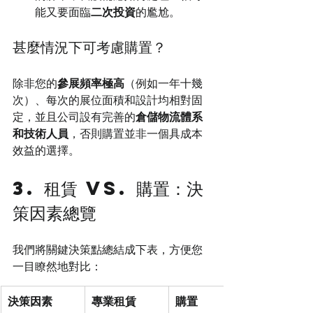
能又要面臨
二次投資
的尷尬。
甚麼情況下可考慮購置？
除非您的
參展頻率極高
（例如一年十幾
次）、每次的展位面積和設計均相對固
定，並且公司設有完善的
倉儲物流體系
和技術人員
，否則購置並非一個具成本
效益的選擇。
3. 租賃 vs. 購置：決
策因素總覽
我們將關鍵決策點總結成下表，方便您
一目瞭然地對比：
決策因素
專業租賃
購置