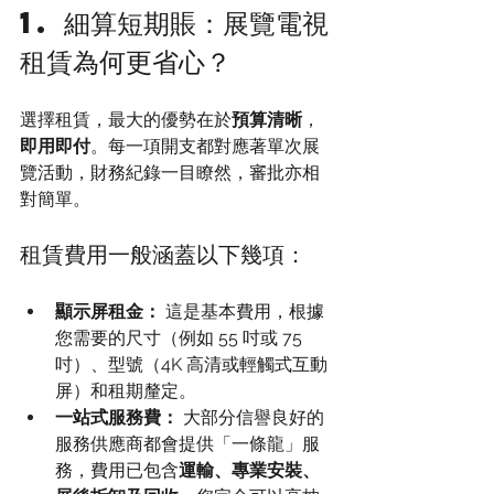
1. 細算短期賬：
展覽電視
租賃
為何更省心？
選擇租賃，最大的優勢在於
預算清晰
，
即用即付
。每一項開支都對應著單次展
覽活動，財務紀錄一目瞭然，審批亦相
對簡單。
租賃費用一般涵蓋以下幾項：
顯示屏租金：
 這是基本費用，根據
您需要的尺寸（例如 55 吋或 75 
吋）、型號（4K 高清或輕觸式互動
屏）和租期釐定。
一站式服務費：
 大部分信譽良好的
服務供應商都會提供「一條龍」服
務，費用已包含
運輸、專業安裝、