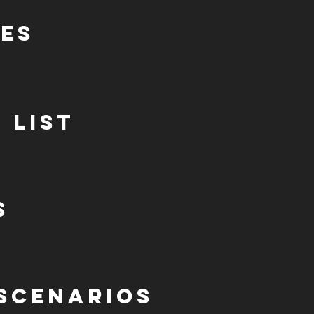
res
 List
s
 Scenarios